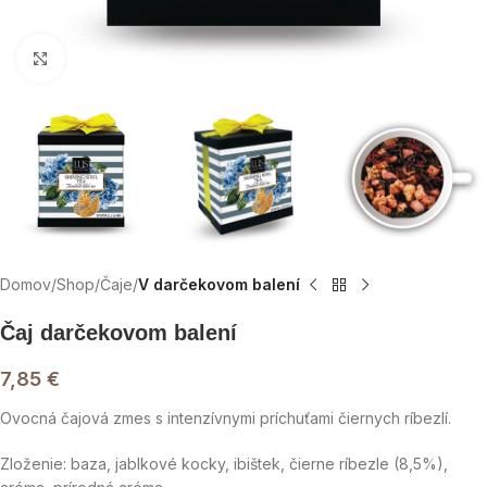
Click to enlarge
Domov
Shop
Čaje
V darčekovom balení
Čaj darčekovom balení
7,85
€
Ovocná čajová zmes s intenzívnymi príchuťami čiernych ríbezlí.
Zloženie: baza, jablkové kocky, ibištek, čierne ríbezle (8,5%),