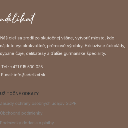
Náš cieľ sa zrodil zo skutočnej vášne, vytvoriť miesto, kde
nájdete vysokokvalitné, prémiové výrobky. Exkluzívne čokolády,
sypané čaje, delikatesy a ďalšie gurmánske špeciality.
Tel.: +421 915 530 035
E-mail: info@adelikat.sk
UŽITOČNÉ ODKAZY
Zásady ochrany osobných údajov GDPR
Obchodné podmienky
Podmienky dodania a platby