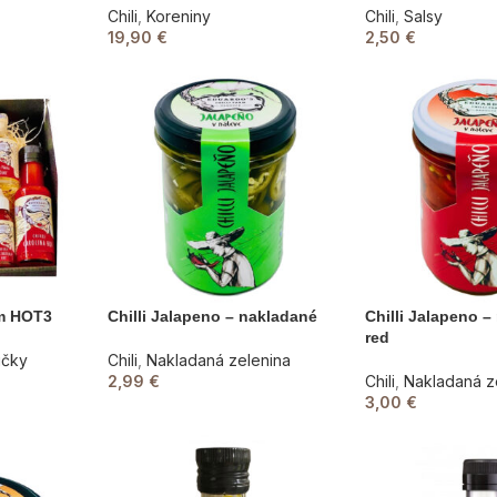
Chili
,
Koreniny
Chili
,
Salsy
19,90
€
2,50
€
ém HOT3
Chilli Jalapeno – nakladané
Chilli Jalapeno 
red
ičky
Chili
,
Nakladaná zelenina
2,99
€
Chili
,
Nakladaná z
3,00
€