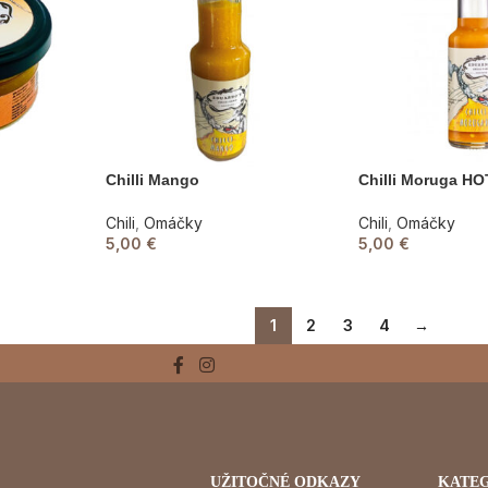
Chilli Mango
Chilli Moruga HO
Chili
,
Omáčky
Chili
,
Omáčky
5,00
€
5,00
€
1
2
3
4
→
UŽITOČNÉ ODKAZY
KATE