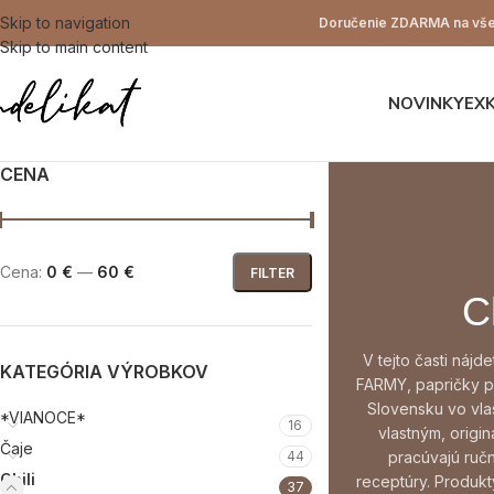
Skip to navigation
Doručenie ZDARMA na všet
Skip to main content
NOVINKY
EX
CENA
Cena:
0 €
—
60 €
FILTER
Ch
V tejto časti nájd
KATEGÓRIA VÝROBKOV
FARMY, papričky 
Slovensku vo vlas
*VIANOCE*
16
vlastným, origi
Čaje
pracúvajú ručn
44
Chili
receptúry. Produk
37