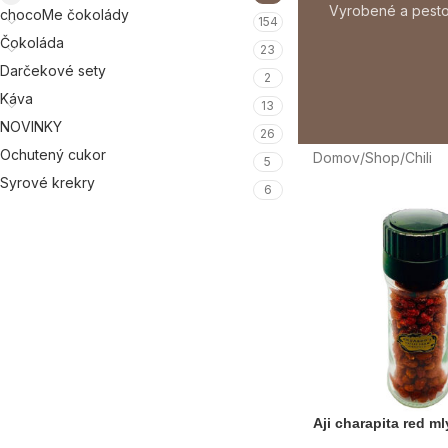
Vyrobené a pesto
chocoMe čokolády
154
Čokoláda
23
Darčekové sety
2
Káva
13
NOVINKY
26
Ochutený cukor
Domov
Shop
Chili
5
Syrové krekry
6
Aji charapita red m