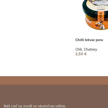
Chilli lekvar peru
Chili
,
Chutney
2,50
€
Náš cieľ sa zrodil zo skutočnej vášne,