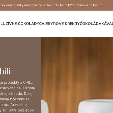
ky objednávky nad 30 € zadaním tohto NETFE255 zľavového kupónu.
KLUZÍVNE ČOKOLÁDY
ČAJE
SYROVÉ KREKRY
ČOKOLÁDA
KÁVA
ili
ete produkty z CHILLI
pestované na Južnom
tnej záhrade. Ďalej
nálnym zložením sa
e podľa vlastnej
ty sú 100% bez éčok!