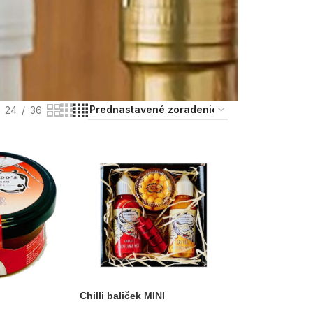
24
36
Chilli baliček MINI