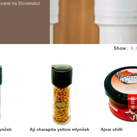
vané na Slovensku!
Show
9
lynček
Aji charapita yellow mlynček
Ajvar chilli