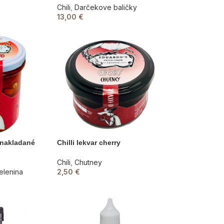
Chili
,
Darčekove baličky
13,00
€
– nakladané
Chilli lekvar cherry
Chili
,
Chutney
elenina
2,50
€