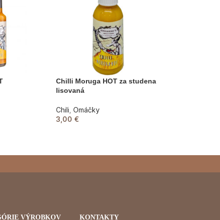
T
Chilli Moruga HOT za studena
lisovaná
Chili
,
Omáčky
3,00
€
GÓRIE VÝROBKOV
KONTAKTY