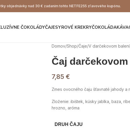
ky objednávky nad 30 € zadaním tohto NETFE255 zľavového kupónu.
KLUZÍVNE ČOKOLÁDY
ČAJE
SYROVÉ KREKRY
ČOKOLÁDA
KÁVA
Domov
Shop
Čaje
V darčekovom balení
Čaj darčekovom 
7,85
€
Zmes ovocného čaju šťavnaté jahody a m
Zloženie: ibištek, kúsky jablka, baza, ríb
hrozno, aróma
DRUH ČAJU