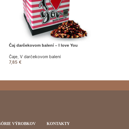
Čaj darčekovom balení – I love You
Čaj Kniha – Čaj 
Čaje
,
V darčekovom balení
Čaje
,
Dizajnové 
7,85
€
7,85
€
GÓRIE VÝROBKOV
KONTAKTY