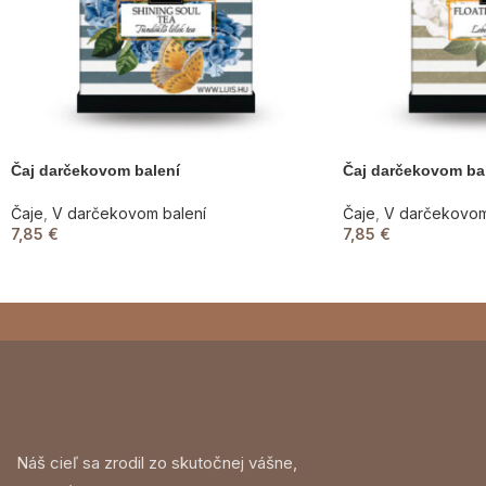
Čaj darčekovom balení
Čaj darčekovom ba
Čaje
,
V darčekovom balení
Čaje
,
V darčekovom
7,85
€
7,85
€
Náš cieľ sa zrodil zo skutočnej vášne,