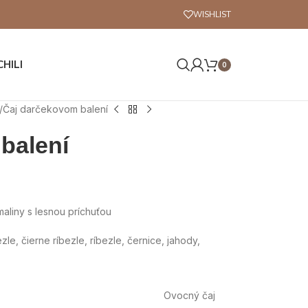
WISHLIST
CHILI
0
Čaj darčekovom balení
balení
aliny s lesnou príchuťou
ezle, čierne ríbezle, ríbezle, černice, jahody,
Ovocný čaj