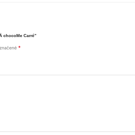
Á chocoMe Carré”
*
označené