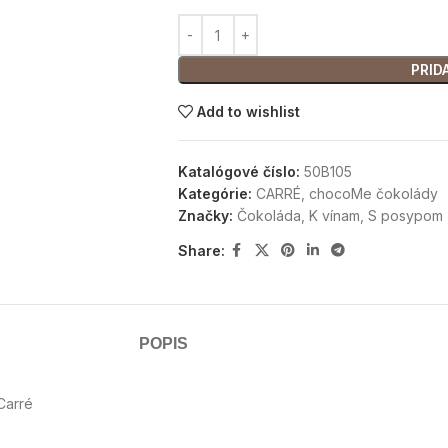
PRID
Add to wishlist
Katalógové číslo:
50B105
Kategórie:
CARRÉ
,
chocoMe čokolády
Značky:
Čokoláda
,
K vínam
,
S posypom
Share:
POPIS
Carré