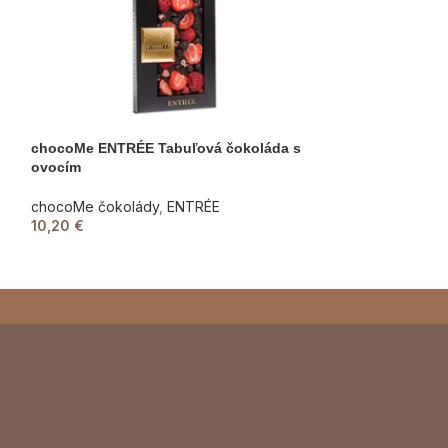
chocoMe ENTRÉE Tabuľová čokoláda s
chocoMe ENTRÉE
ovocím
čokoláda
chocoMe čokolády
,
ENTRÉE
chocoMe čokolá
10,20
€
10,20
€