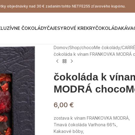
ky objednávky nad 30 € zadaním tohto NETFE255 zľavového kupónu.
KLUZÍVNE ČOKOLÁDY
ČAJE
SYROVÉ KREKRY
ČOKOLÁDA
KÁVA
Domov
Shop
chocoMe čokolády
CARR
čokoláda k vínam FRANKOVKA MODRÁ 
čokoláda k ví
MODRÁ chocoMe
6,00
€
zostava k vínam FRANKOVKA MODRÁ,
Tmavá čokoláda Varlhona 66%,
Kakaové bôby,