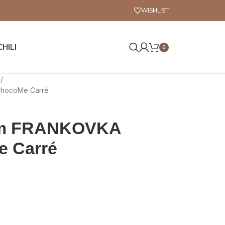
WISHLIST
CHILI
0
É
chocoMe Carré
nam FRANKOVKA
 Carré