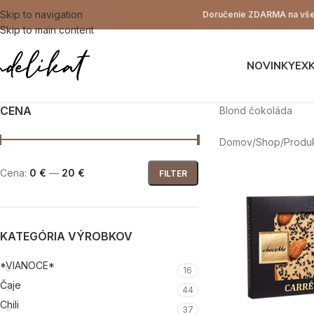
Skip to navigation
Doručenie ZDARMA na všet
Skip to main content
NOVINKY
EX
CENA
Blond čokoláda
Domov
Shop
Produ
Cena:
0 €
—
20 €
FILTER
KATEGÓRIA VÝROBKOV
*VIANOCE*
16
Čaje
44
Chili
37