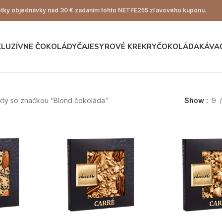
ky objednávky nad 30 € zadaním tohto NETFE255 zľavového kupónu.
KLUZÍVNE ČOKOLÁDY
ČAJE
SYROVÉ KREKRY
ČOKOLÁDA
KÁVA
kty so značkou “Blond čokoláda”
Show
9